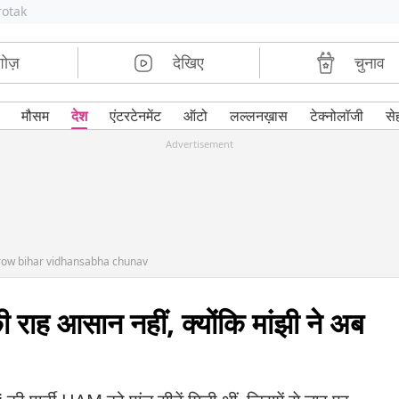
rotak
शोज़
देखिए
चुनाव
मौसम
देश
एंटरटेनमेंट
ऑटो
लल्लनख़ास
टेक्नोलॉजी
से
Advertisement
row bihar vidhansabha chunav
ी राह आसान नहीं, क्योंकि मांझी ने अब