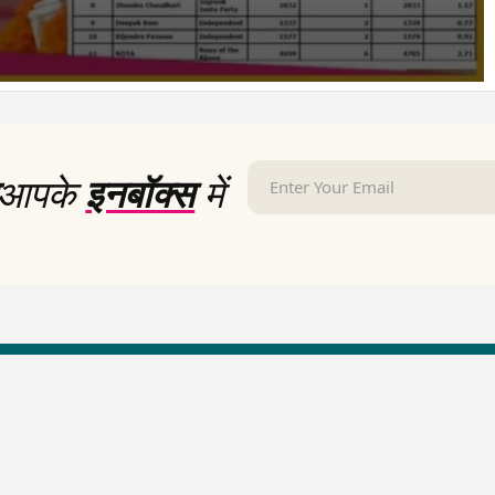
आपके
इनबॉक्स
में
LallanKhas News
Entertainment New
Hindi Satire & Humor
Entertainment News Hindi
Lallankhas Specials
Top stories Cinema