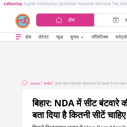
Lallantop
Aajtak
Indiatoday
Sportstak
Newstak
Mumbai Tak
Ast
होम
⌄
चुनाव
होम
लेटेस्ट
न्यूज़
पॉलिटिक्स
स्पोर्ट्स
India
Jitan Ram Manjhi demand 20 seats from nda 
Home
बिहार: NDA में सीट बंटवारे क
बता दिया है कितनी सीटें चाहिए