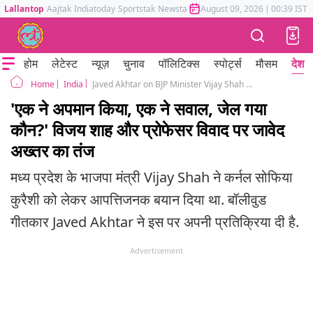
Lallantop
Aajtak
Indiatoday
Sportstak
Newstak
Mumbai Tak
August 09, 2026
Astrotak
|
00:39 IST
होम
लेटेस्ट
न्यूज़
चुनाव
पॉलिटिक्स
स्पोर्ट्स
मौसम
देश
India
Javed Akhtar on BJP Minister Vijay Shah Colonel Sophia Qureshi and Professor Mahmudabad
Home
'एक ने अपमान किया, एक ने सवाल, जेल गया
कौन?' विजय शाह और प्रोफेसर विवाद पर जावेद
अख्तर का तंज
मध्य प्रदेश के भाजपा मंत्री Vijay Shah ने कर्नल सोफिया
कुरैशी को लेकर आपत्तिजनक बयान दिया था. बॉलीवुड
गीतकार Javed Akhtar ने इस पर अपनी प्रतिक्रिया दी है.
Advertisement