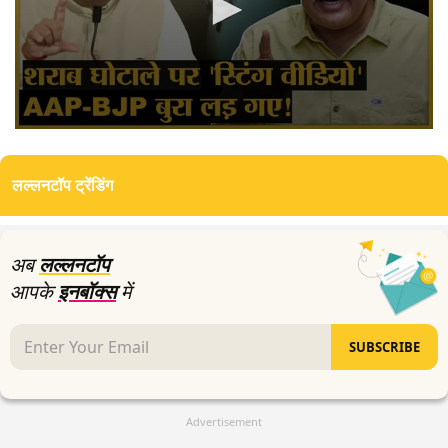
0
seconds
of
लल्लनटॉप ट्रेंडिंग
4
minutes,
32
seconds
अब
लल्लनटॉप
आपके
इनबॉक्स
में
SUBSCRIBE
Advertisement