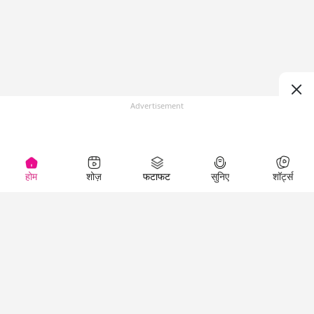
Advertisement
होम
शोज़
फटाफट
सुनिए
शॉर्ट्स
(
)
Top Shows
LallanKhas News
Entertainment
News
The Lallantop Show
Hindi Satire & Humor
Duniyadaari
Lallankhas Specials
Guest in the
Breaking News
Entertainment News
Newsroom
Top Political News
Hindi
Netanagri
Hindi
Top stories Cinema
Lallantop Baithki
Top History News
Entertainment Special
Kharcha Paani
Real Stories News
News