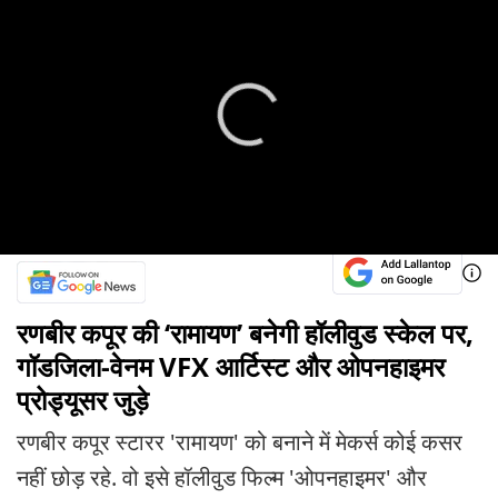
रणबीर कपूर की ‘रामायण’ बनेगी हॉलीवुड स्केल पर,
गॉडजिला-वेनम VFX आर्टिस्ट और ओपनहाइमर
प्रोड्यूसर जुड़े
रणबीर कपूर स्टारर 'रामायण' को बनाने में मेकर्स कोई कसर
नहीं छोड़ रहे. वो इसे हॉलीवुड फिल्म 'ओपनहाइमर' और