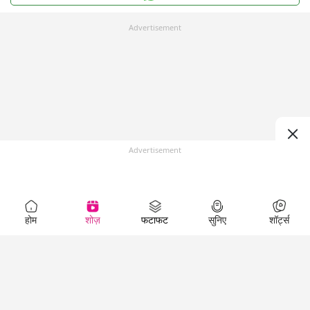
Advertisement
Advertisement
होम
शोज़
फटाफट
सुनिए
शॉर्ट्स
Top Shows
LallanKhas News
Entertainment
News
The Lallantop Show
Hindi Satire & Humor
Duniyadaari
Lallankhas Specials
Guest in the
Breaking News
Entertainment News