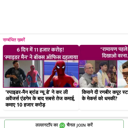
सम्बंधित ख़बरें
‘स्पाइडर-मैन ब्रांड न्यू डे’ ने कर ली 
किसने दी रणबीर कपूर स्टा
अवेंजर्स एंडगेम के बाद सबसे तेज कमाई, 
के मेकर्स को धमकी?
कमाए 10 हजार करोड़
लल्लनटॉप का
चैनल
करें
JOIN