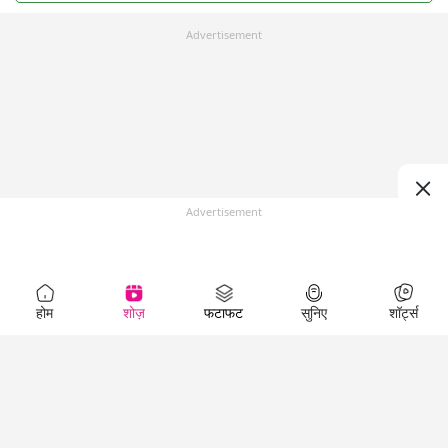
Advertisement
Advertisement
होम
शोज़
फटाफट
सुनिए
शॉर्ट्स
Top Shows
LallanKhas News
Entertainment
News
The Lallantop Show
Hindi Satire & Humor
Duniyadaari
Lallankhas Specials
Guest in the
Breaking News
Entertainment News
Newsroom
Top Political News
Hindi