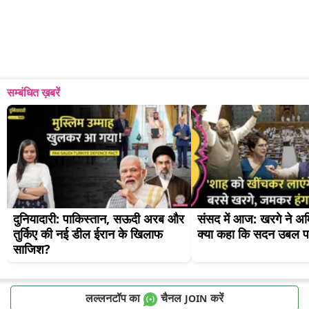
सम्बंधित ख़बरें
दुनियादारी: पाकिस्तान, सऊदी अरब और 
संसद में आज: खरगे ने अम
तुर्किए की नई डील ईरान के खिलाफ 
क्या कहा कि सदन उबल प
साजिश?
लल्लनटॉप का
चैनल
करें
JOIN