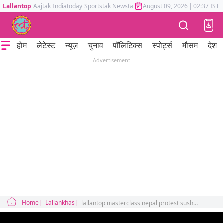
Lallantop
Aajtak
Indiatoday
Sportstak
Newstak
Mumbai Tak
August 09, 2026
Astrotak
|
02:37 IST
होम
लेटेस्ट
न्यूज़
चुनाव
पॉलिटिक्स
स्पोर्ट्स
मौसम
देश
Advertisement
Home
Lallankhas
lallantop masterclass nepal protest sushila karki Kulman Ghising kp oli explainer