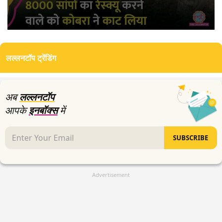
0
seconds
of
लल्लनटॉप ट्रेंडिंग
3
minutes,
18
seconds
अब
लल्लनटॉप
आपके
इनबॉक्स
में
SUBSCRIBE
Advertisement