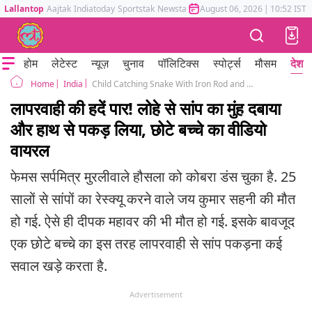
Lallantop
Aajtak
Indiatoday
Sportstak
Newstak
Mumbai Tak
August 06, 2026
Astrotak
|
10:52 IST
होम
लेटेस्ट
न्यूज़
चुनाव
पॉलिटिक्स
स्पोर्ट्स
मौसम
देश
India
Child Catching Snake With Iron Rod and Hand Shocking Video Viral
Home
लापरवाही की हदें पार! लोहे से सांप का मुंह दबाया
और हाथ से पकड़ लिया, छोटे बच्चे का वीडियो
वायरल
फेमस सर्पमित्र मुरलीवाले हौसला को कोबरा डंस चुका है. 25
सालों से सांपों का रेस्क्यू करने वाले जय कुमार सहनी की मौत
हो गई. ऐसे ही दीपक महावर की भी मौत हो गई. इसके बावजूद
एक छोटे बच्चे का इस तरह लापरवाही से सांप पकड़ना कई
सवाल खड़े करता है.
Advertisement