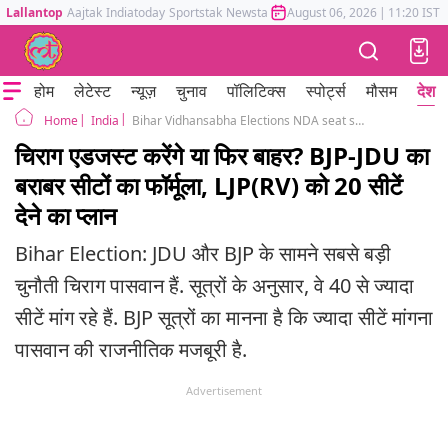
Lallantop
Aajtak
Indiatoday
Sportstak
Newstak
Mumbai Tak
August 06, 2026
Astrotak
|
11:20 IST
होम
लेटेस्ट
न्यूज़
चुनाव
पॉलिटिक्स
स्पोर्ट्स
मौसम
देश
India
Bihar Vidhansabha Elections NDA seat sharing formula JDU BJP Chirag Paswan LJP
Home
चिराग एडजस्ट करेंगे या फिर बाहर? BJP-JDU का
बराबर सीटों का फॉर्मूला, LJP(RV) को 20 सीटें
देने का प्लान
Bihar Election: JDU और BJP के सामने सबसे बड़ी
चुनौती चिराग पासवान हैं. सूत्रों के अनुसार, वे 40 से ज्यादा
सीटें मांग रहे हैं. BJP सूत्रों का मानना है कि ज्यादा सीटें मांगना
पासवान की राजनीतिक मजबूरी है.
Advertisement