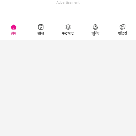
Advertisement
होम
शोज़
फटाफट
सुनिए
शॉर्ट्स
(
)
Top Shows
LallanKhas News
Entertainment
News
The Lallantop Show
Hindi Satire & Humor
Duniyadaari
Lallankhas Specials
Guest in the
Breaking News
Entertainment News
Newsroom
Top Political News
Hindi
Netanagri
Hindi
Top stories Cinema
Lallantop Baithki
Top History News
Entertainment Special
Kharcha Paani
Real Stories News
News
Aasan Bhasha Mein
Latest Political News
Top movies series
Social List
Top Literature News
review
Tarikh
Top Persons News
Latest Entertainment
Sehat
Top Profiles
News
The Cinema Show
Viral News
Business News
Technology
Top News
News
Business News in
Breaking News Hindi
Hindi
Top News Hindi
Latest Business News
Technology News in
Latest News Hindi
Business Special News
Hindi
Social Media News