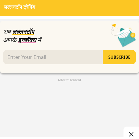
of
लल्लनटॉप ट्रेंडिंग
26
minutes,
51
seconds
अब
लल्लनटॉप
आपके
इनबॉक्स
में
SUBSCRIBE
Advertisement