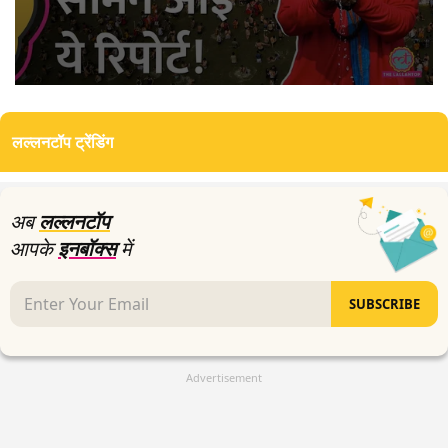
0
seconds
of
लल्लनटॉप ट्रेंडिंग
0
seconds
अब
लल्लनटॉप
आपके
इनबॉक्स
में
SUBSCRIBE
Advertisement