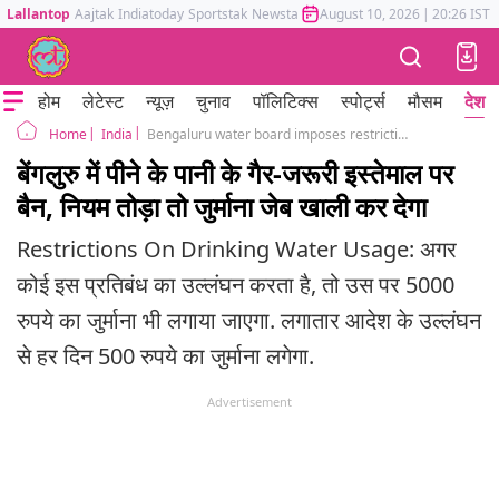
Lallantop
Aajtak
Indiatoday
Sportstak
Newstak
Mumbai Tak
August 10, 2026
Astrotak
|
20:26 IST
होम
लेटेस्ट
न्यूज़
चुनाव
पॉलिटिक्स
स्पोर्ट्स
मौसम
देश
India
Bengaluru water board imposes restrictions on drinking water usage for non essential purposes
Home
बेंगलुरु में पीने के पानी के गैर-जरूरी इस्तेमाल पर
बैन, नियम तोड़ा तो जुर्माना जेब खाली कर देगा
Restrictions On Drinking Water Usage: अगर
कोई इस प्रतिबंध का उल्लंघन करता है, तो उस पर 5000
रुपये का जुर्माना भी लगाया जाएगा. लगातार आदेश के उल्लंघन
से हर दिन 500 रुपये का जुर्माना लगेगा.
Advertisement