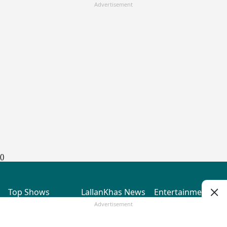
Advertisement
(
)
Top Shows
LallanKhas News
Entertainment
News
The Lallantop Show
Hindi Satire & Humor
Advertisement
Duniyadaari
Lallankhas Specials
Guest in the
Breaking News
Entertainment News
Newsroom
Top Political News
Hindi