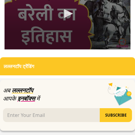
0
seconds
of
लल्लनटॉप ट्रेंडिंग
0
seconds
अब
लल्लनटॉप
आपके
इनबॉक्स
में
SUBSCRIBE