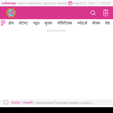
Lallantop
Aajtak
Indiatoday
Sportstak
Newstak
Mumbai Tak
August 07, 2026
Astrotak
|
17:39 IST
होम
लेटेस्ट
न्यूज़
चुनाव
पॉलिटिक्स
स्पोर्ट्स
मौसम
देश
Advertisement
Home
Health
how to know if prostate nodule is cancerous or not sehat