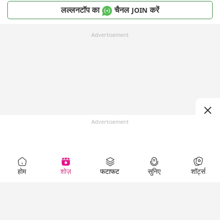
लल्लनटॉप का
चैनल
करें
JOIN
Advertisement
Advertisement
होम
शोज़
फटाफट
सुनिए
शॉर्ट्स
Top Shows
LallanKhas News
Entertainment
News
The Lallantop Show
Hindi Satire & Humor