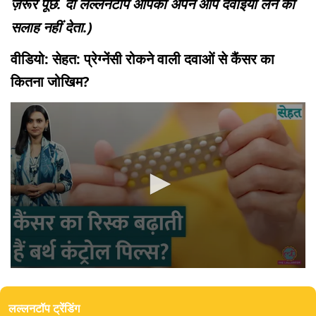
ज़रूर पूछें. दी लल्लनटॉप आपको अपने आप दवाइयां लेने की
सलाह नहीं देता.)
वीडियो: सेहत: प्रेग्नेंसी रोकने वाली दवाओं से कैंसर का
कितना जोखिम?
0
seconds
of
लल्लनटॉप ट्रेंडिंग
10