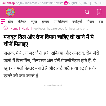
Lallantop
Aajtak
Indiatoday
Sportstak
Newstak
Mumbai Tak
August 09, 2026
Astrotak
|
02:26 IST
होम
लेटेस्ट
न्यूज़
चुनाव
पॉलिटिक्स
स्पोर्ट्स
मौसम
देश
Health
top foods that are good for heart and brain health
Home
मजबूत दिल और तेज दिमाग चाहिए तो खाने में ये
चीजें मिलाइए
पालक, मेथी, गाजर जैसी हरी सब्ज़ियां और अमरूद, सेब जैसे
फलों में विटामिंस, मिनरल्स और एंटीऑक्सीडेंट्स होते हैं. ये
खून का फ्लो बेहतर बनाते हैं और हार्ट अटैक या स्ट्रोक के
ख़तरे को कम करते हैं.
Advertisement