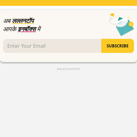
minutes,
22
seconds
अब
लल्लनटॉप
आपके
इनबॉक्स
में
SUBSCRIBE
Advertisement