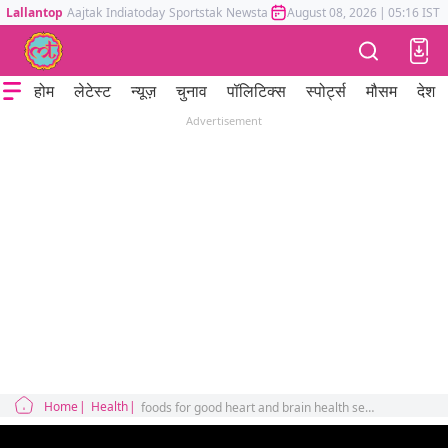
Lallantop
Aajtak
Indiatoday
Sportstak
Newstak
Mumbai Tak
August 08, 2026
Astrotak
|
05:16 IST
होम
लेटेस्ट
न्यूज़
चुनाव
पॉलिटिक्स
स्पोर्ट्स
मौसम
देश
Advertisement
Home
Health
foods for good heart and brain health sehat