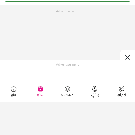
Advertisement
Advertisement
होम
शोज़
फटाफट
सुनिए
शॉर्ट्स
Top Shows
LallanKhas News
Entertainment
News
The Lallantop Show
Hindi Satire & Humor
Duniyadaari
Lallankhas Specials
Guest in the
Breaking News
Entertainment News
Newsroom
Top Political News
Hindi