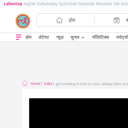
Lallantop
Aajtak
Indiatoday
Sportstak
Newstak
Mumbai Tak
Ast
होम
⌄
चुनाव
होम
लेटेस्ट
न्यूज़
पॉलिटिक्स
स्पोर्ट्स
Home
India
girl smoking in train ac coac railway takes act