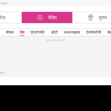
rotak
शोज़
देखिए
चुनाव
मौसम
देश
एंटरटेनमेंट
ऑटो
लल्लनख़ास
टेक्नोलॉजी
से
Advertisement
ion