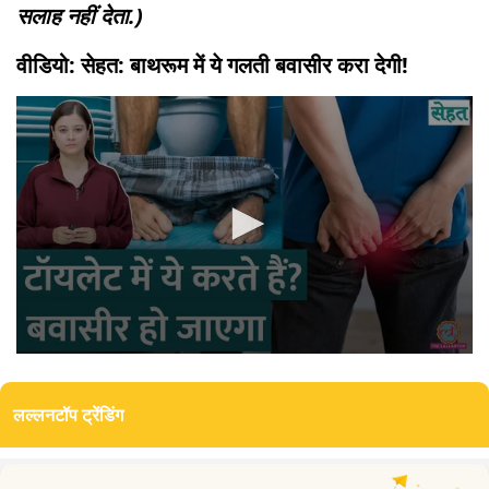
सलाह नहीं देता.)
वीडियो: सेहत: बाथरूम में ये गलती बवासीर करा देगी!
0
seconds
of
लल्लनटॉप ट्रेंडिंग
9
minutes,
1
second