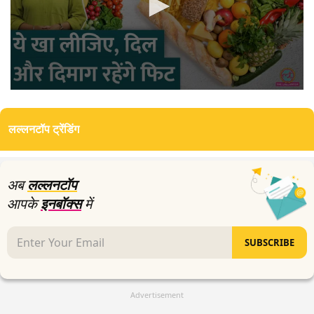
0
seconds
of
लल्लनटॉप ट्रेंडिंग
10
minutes,
24
seconds
अब
लल्लनटॉप
आपके
इनबॉक्स
में
SUBSCRIBE
Advertisement