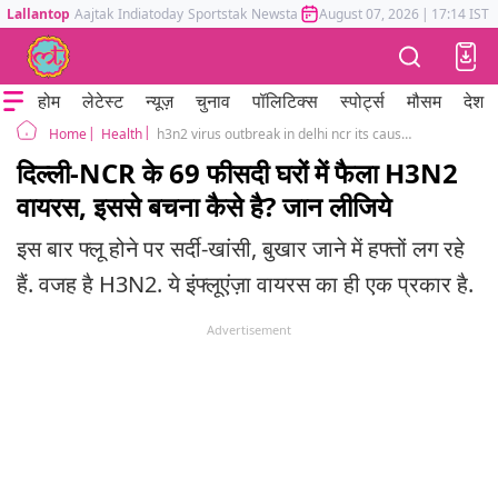
Lallantop
Aajtak
Indiatoday
Sportstak
Newstak
Mumbai Tak
August 07, 2026
Astrotak
|
17:14 IST
होम
लेटेस्ट
न्यूज़
चुनाव
पॉलिटिक्स
स्पोर्ट्स
मौसम
देश
Health
h3n2 virus outbreak in delhi ncr its causes symptoms prevention treatment
Home
दिल्ली-NCR के 69 फीसदी घरों में फैला H3N2
वायरस, इससे बचना कैसे है? जान लीजिये
इस बार फ्लू होने पर सर्दी-खांसी, बुखार जाने में हफ्तों लग रहे
हैं. वजह है H3N2. ये इंफ्लूएंज़ा वायरस का ही एक प्रकार है.
Advertisement