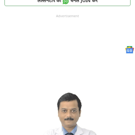
लल्लनटॉप का
चैनल
करें
JOIN
Advertisement