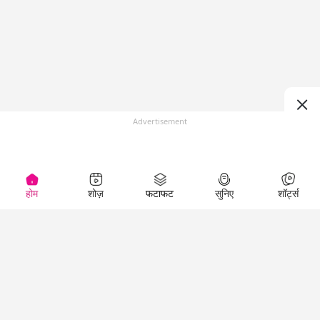
Advertisement
होम
शोज़
फटाफट
सुनिए
शॉर्ट्स
(
)
Top Shows
LallanKhas News
Entertainment
News
The Lallantop Show
Hindi Satire & Humor
Duniyadaari
Lallankhas Specials
Guest in the
Breaking News
Entertainment News
Newsroom
Top Political News
Hindi
Netanagri
Hindi
Top stories Cinema
Lallantop Baithki
Top History News
Entertainment Special
Kharcha Paani
Real Stories News
News