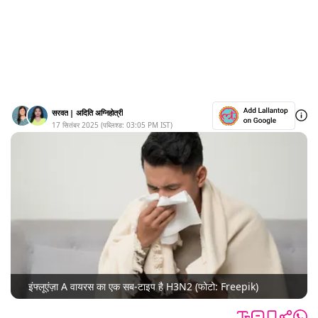
सरवत
|
अदिति अग्निहोत्री
17 सितंबर 2025
(पब्लिश्ड:
03:05 PM
IST)
इंफ्लूएंज़ा A वायरस का एक सब-टाइप है H3N2 (फोटो: Freepik)