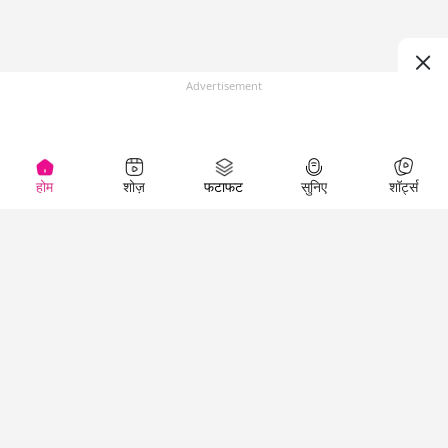
Advertisement
होम
शोज़
फटाफट
सुनिए
शॉर्ट्स
(
)
Top Shows
LallanKhas News
Entertainment
News
The Lallantop Show
Hindi Satire & Humor
Duniyadaari
Lallankhas Specials
Guest in the
Breaking News
Entertainment News
Newsroom
Top Political News
Hindi
Netanagri
Hindi
Top stories Cinema
Lallantop Baithki
Top History News
Entertainment Special
Kharcha Paani
Real Stories News
News
Aasan Bhasha Mein
Latest Political News
Top movies series
Social List
Top Literature News
review
Tarikh
Top Persons News
Latest Entertainment
Sehat
Top Profiles
News
The Cinema Show
Viral News