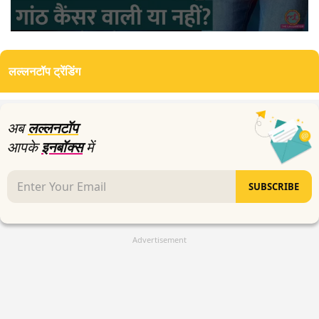
0
seconds
of
लल्लनटॉप ट्रेंडिंग
12
minutes,
39
seconds
अब
लल्लनटॉप
आपके
इनबॉक्स
में
SUBSCRIBE
Advertisement