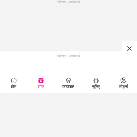
Advertisement
Advertisement
होम
शोज़
फटाफट
सुनिए
शॉर्ट्स
Top Shows
LallanKhas News
Entertainment
News
The Lallantop Show
Hindi Satire & Humor
Duniyadaari
Lallankhas Specials
Guest in the
Breaking News
Entertainment News
Newsroom
Top Political News
Hindi
Netanagri
Hindi
Top stories Cinema
Lallantop Baithki
Top History News
Entertainment Special