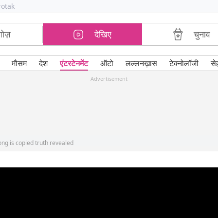
rotak
शोज़
देखिए
चुनाव
मौसम
देश
एंटरटेनमेंट
ऑटो
लल्लनख़ास
टेक्नोलॉजी
से
Advertisement
ong is copied truth revealed