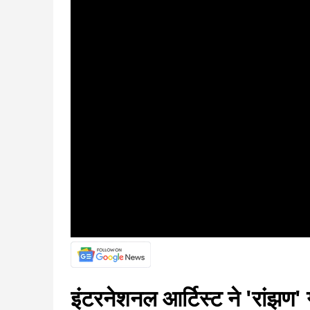
इंटरनेशनल आर्टिस्ट ने 'रांझण'