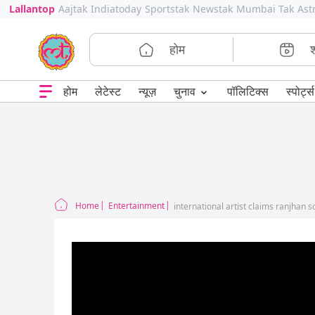
Lallantop
Aajtak
Indiatoday
Sportstak
Newstak
Mumbai Tak
Ast
होम
⌄
चुनाव
होम
लेटेस्ट
न्यूज़
पॉलिटिक्स
स्पोर्ट्स
Home
Entertainment
international artist claims ranjhan s