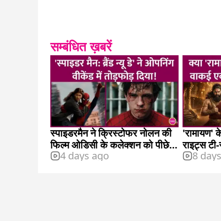
सम्बंधित ख़बरें
स्पाइडरमैन ने क्रिस्टोफर नोलन की
'रामायण' के
फिल्म ओडिसी के कलेक्शन को पीछे
राइट्स टी-
4 days ago
8 day
छोड़ा
खरीदे?