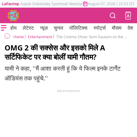
Lallantop
Aajtak
Indiatoday
Sportstak
Newstak
Mumbai Tak
August 07, 2026
Astrotak
|
22:53 IST
होम
लेटेस्ट
न्यूज़
चुनाव
पॉलिटिक्स
स्पोर्ट्स
मौसम
देश
Entertainment
The Cinema Show: Yami Gautam on the success of OMG 2 and Aamir Khan's son Junaid next project update
Home
OMG 2 की सक्सेस और इसको मिले A
सर्टिफिकेट पर क्या बोलीं यामी गौतम?
यामी ने कहा, ''मैं आशा करती हूं कि ये फिल्म इनके टार्गेट
ऑडियंस तक पहुंचे.''
Advertisement