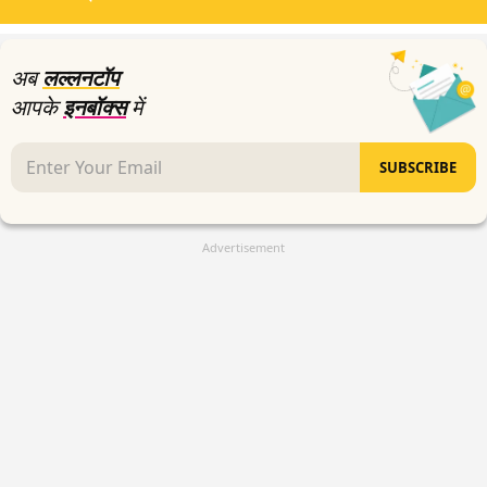
minutes,
9
seconds
अब
लल्लनटॉप
आपके
इनबॉक्स
में
SUBSCRIBE
Advertisement