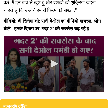
करें. मैं इस बात से खुश हूं और दर्शकों को शुक्रिया कहना
चाहती हूं कि उन्होंने हमारी फिल्म को समझा.''
वीडियो: दी सिनेमा शो: सनी देओल का वीडियो वायरल, लोग
बोले - इनके दिमाग पर 'गदर 2' की सक्सेस चढ़ गई है
0
seconds
of
लल्लनटॉप ट्रेंडिंग
5