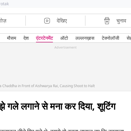
rotak
शोज़
देखिए
चुनाव
मौसम
देश
एंटरटेनमेंट
ऑटो
लल्लनख़ास
टेक्नोलॉजी
से
Advertisement
Chaddha in Front of Aishwarya Rai, Causing Shoot to Halt
ुझे गले लगाने से मना कर दिया, शूटिंग