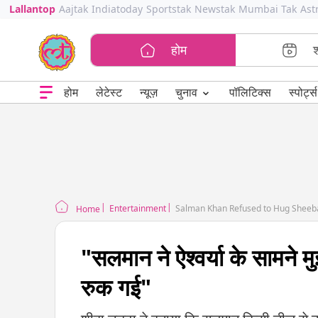
Lallantop
Aajtak
Indiatoday
Sportstak
Newstak
Mumbai Tak
Ast
होम
⌄
चुनाव
होम
लेटेस्ट
न्यूज़
पॉलिटिक्स
स्पोर्ट्स
Entertainment
Salman Khan Refused to Hug Sheeba 
Home
"सलमान ने ऐश्वर्या के सामने म
रुक गई"