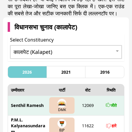
का पूरा लेखा-जोखा जानिए बस एक क्लिक में। एक-एक राउंड
की सबसे तेज और सटीक जानकारी सिर्फ दी लल्लनटॉप पर।
विधानसभा चुनाव (
कालापेट
)
Select Constituency
2026
2021
2016
उम्मीदवार
पार्टी
वोट
स्थिति
Senthil Ramesh
12069
जीते
DMK
P.M.L.
Kalyanasundara
11622
हारे
BJP
m