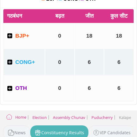
Home
Election
Assembly Chunav
Puducherry
Kalapet El
News
Constituency Results
VIP Candidates