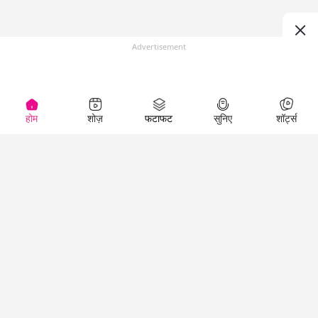
Advertisement
होम
शोज़
फटाफट
सुनिए
शॉर्ट्स
Top Shows
LallanKhas News
Entertainment
News
The Lallantop Show
Hindi Satire & Humor
Duniyadaari
Lallankhas Specials
Guest in the
Breaking News
Entertainment News
Newsroom
Top Political News
Hindi
Netanagri
Hindi
Top stories Cinema
Lallantop Baithki
Top History News
Entertainment Special
Kharcha Paani
Real Stories News
News
Aasan Bhasha Mein
Latest Political News
Top movies series
Social List
Top Literature News
review
Tarikh
Top Persons News
Latest Entertainment
Sehat
Top Profiles
News
The Cinema Show
Viral News
Business News
Technology
Top News