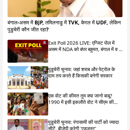
बंगाल-असम में BJP, तमिलनाडु में TVK, केरल में UDF, लेकिन
पुडुचेरी कौन जीत रहा?
Exit Poll 2026 LIVE: एग्जिट पोल में
असम में NDA को बंपर बहुमत, बंगाल में क्या
होगा?
पुडुचेरी चुनाव: जहां शराब और पेट्रोल के
दाम तय करते हैं किसकी बनेगी सरकार
एक वोट की कीमत तुम क्या जानो बाबू?
1990 में इसी इकलौते वोट ने सीएम की
कुर्सी छीन ली थी
पुडुचेरी चुनाव: रंगासामी की पार्टी को ज्यादा
सीटें, बीजेपी करेगी 'एडजस्ट'