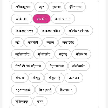
अरियनकुप्पम
बहूर
एम्बलम
इंदिरा नगर
कादिरगामम
कालापेट
कामराज नगर
कराईकल उत्तर
कराईकल दक्षिण
लॉस्पेट / लॉसपेट
माहे
मानावेली
मंगलम
मानाडिपेट
मुदलियारपेट
मुथियलपेट
नेदुंगाडु
नेल्लिथोप
नेरवी टी आर पट्टिनम
नेट्टापक्कम
ओर्लीयमपेट
औपलम
ओसुडू
ओझुकराई
राजभवन
तट्टनचावडी
तिरुभुवनई
तिरुनल्लार
विल्लियानूर
यानम