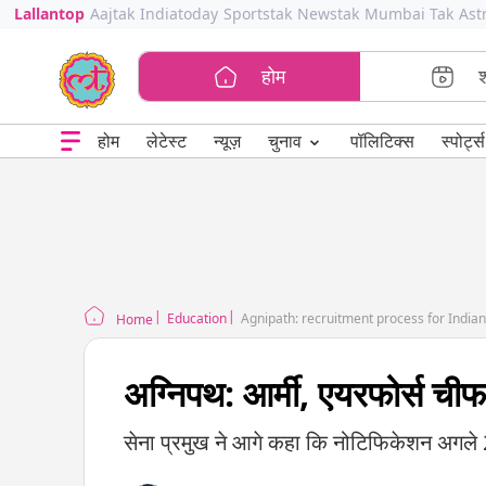
Lallantop
Aajtak
Indiatoday
Sportstak
Newstak
Mumbai Tak
Ast
होम
⌄
चुनाव
होम
लेटेस्ट
न्यूज़
पॉलिटिक्स
स्पोर्ट्स
Education
Agnipath: recruitment process for Indian 
Home
अग्निपथ: आर्मी, एयरफोर्स चीफ 
सेना प्रमुख ने आगे कहा कि नोटिफिकेशन अगले 2