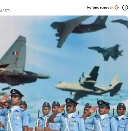
M
IST)