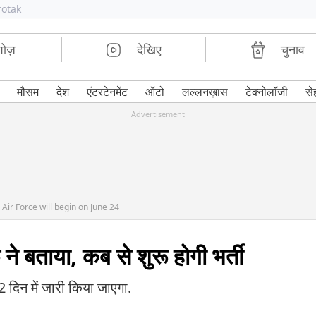
rotak
शोज़
देखिए
चुनाव
मौसम
देश
एंटरटेनमेंट
ऑटो
लल्लनख़ास
टेक्नोलॉजी
से
Advertisement
Air Force will begin on June 24
ने बताया, कब से शुरू होगी भर्ती
 दिन में जारी किया जाएगा.