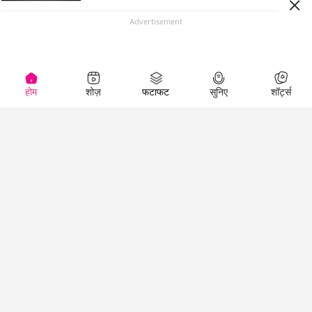
Advertisement
होम
शोज़
फटाफट
सुनिए
शॉर्ट्स
Top Shows
LallanKhas News
Entertainment
News
The Lallantop Show
Hindi Satire & Humor
Duniyadaari
Lallankhas Specials
Guest in the
Breaking News
Entertainment News
Newsroom
Top Political News
Hindi
Netanagri
Hindi
Top stories Cinema
Lallantop Baithki
Top History News
Entertainment Special
Kharcha Paani
Real Stories News
News
Aasan Bhasha Mein
Latest Political News
Top movies series
Social List
Top Literature News
review
Tarikh
Top Persons News
Latest Entertainment
Sehat
Top Profiles
News
The Cinema Show
Viral News
Business News
Technology
Top News
News
Business News in
Breaking News Hindi
Hindi
Top News Hindi