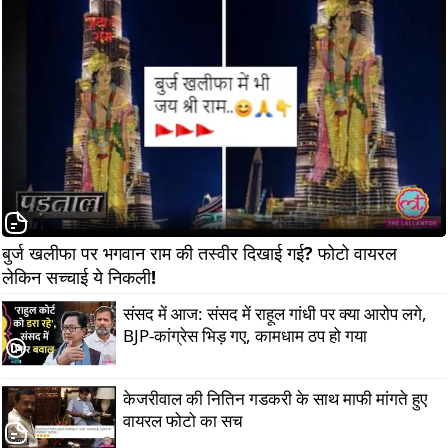
बुर्ज खलीफा पर भगवान राम की तस्वीर दिखाई गई? फोटो वायरल 
लेकिन सच्चाई ये निकली!          
संसद में आज: संसद में राहूल गांधी पर क्या आरोप लगे,
BJP-कांग्रेस भिड़ गए, कामधाम ठप हो गया
केजरीवाल की नितिन गडकरी के साथ माफी मांगते हुए
वायरल फोटो का सच