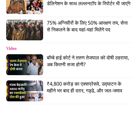
कहां भेजा जाएगा? ईरान ने इसे अमेरिका भेजने पर कड़ी
डेलिगेशन के साथ लल्लनटॉप के रिपोर्टर भी जाएंगे
आपत्ति जताई है. इसके अलावा रूस या कजाकिस्तान की
फैसिलिटीज हैं, जहां पूरे मैटेरियल को अंतरराष्ट्रीय निगरानी
75% अग्निवीरों के लिए 50% आरक्षण तय, सेना 
में पतला करके स्टोर किया जा सकता है.
से निकलने के बाद यहां-यहां मिलेंगे पद
Advertisement
Video
बॉम्बे हाई कोर्ट ने तरुण तेजपाल को दोषी ठहराया, 
अब कितनी सजा होगी?
₹4,800 करोड़ का एक्सप्रेसवे, उद्घाटन के 
महीने भर बाद ही दरार, गड्ढे, और जल-जमाव