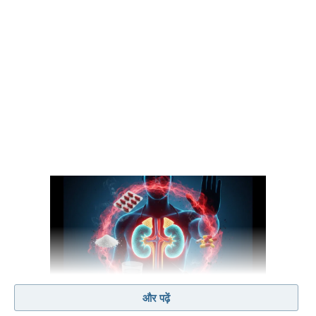
और पढ़ें
किडनी रोग से पीड़ित लोगों को खतरा ज्यादा (फोटो- आज तक)