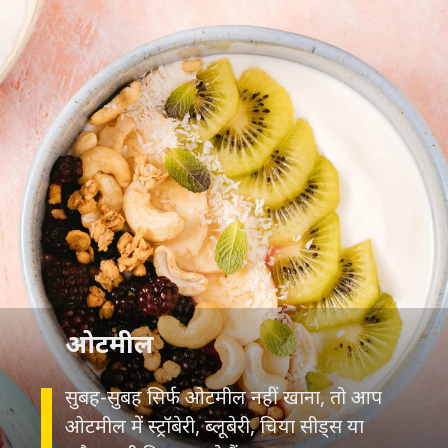
ओटमील
सुबह-सुबह सिर्फ ओटमील नहीं खाना, तो आप
ओटमील में स्ट्रॉबेरी, ब्लूबेरी, चिया सीड्स या