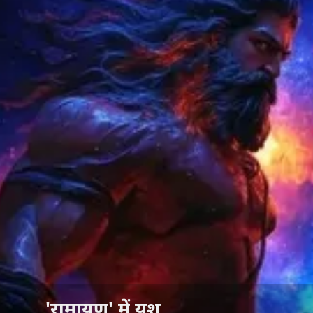
'रामायण' में यश