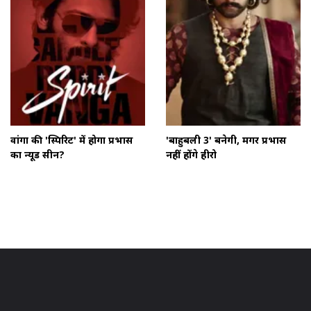
वांगा की 'स्पिरिट' में होगा प्रभास
'बाहुबली 3' बनेगी, मगर प्रभास
का न्यूड सीन?
नहीं होंगे हीरो