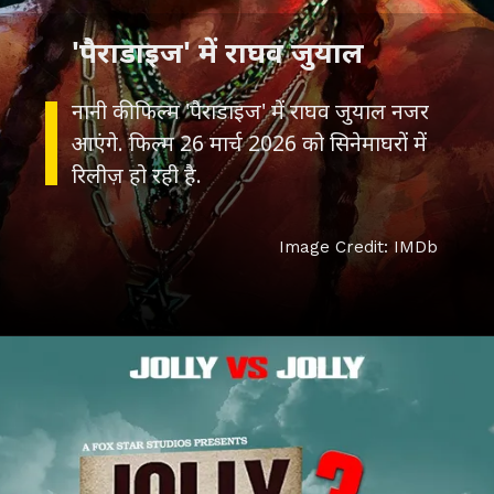
'पैराडाइज' में राघव जुयाल
नानी की फिल्म 'पैराडाइज' में राघव जुयाल नजर
आएंगे. फिल्म 26 मार्च 2026 को सिनेमाघरों में
रिलीज़ हो रही है.
Image Credit: IMDb