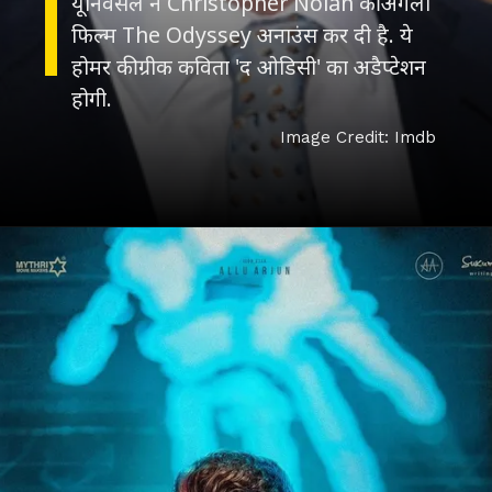
यूनिवर्सल ने Christopher Nolan की अगली
फिल्म The Odyssey अनाउंस कर दी है. ये
होमर की ग्रीक कविता 'द ओडिसी' का अडैप्टेशन
होगी.
Image Credit: Imdb