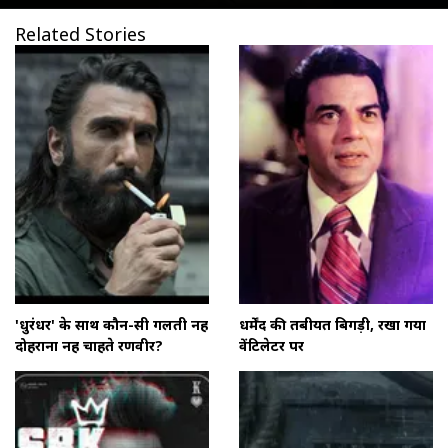
Related Stories
'धुरंधर' के साथ कौन-सी गलती नहीं
धर्मेंद की तबीयत बिगड़ी, रखा गया
दोहराना नहीं चाहते रणवीर?
वेंटिलेटर पर