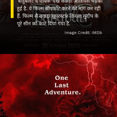
'बाहुबली: द एपिक' देख कन्नड़ा ऑडियंस भड़की
हुई है. वे फिल्म बॉयकॉट करने की मांग कर रही
हैं. फिल्म से कन्नड़ा सुपरस्टार किच्चा सुदीप के
पूरे सीन को काट दिया गया है.
Image Credit: IMDb