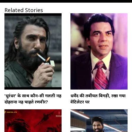
Related Stories
'धुरंधर' के साथ कौन-सी गलती नहीं
धर्मेंद की तबीयत बिगड़ी, रखा गया
दोहराना नहीं चाहते रणवीर?
वेंटिलेटर पर