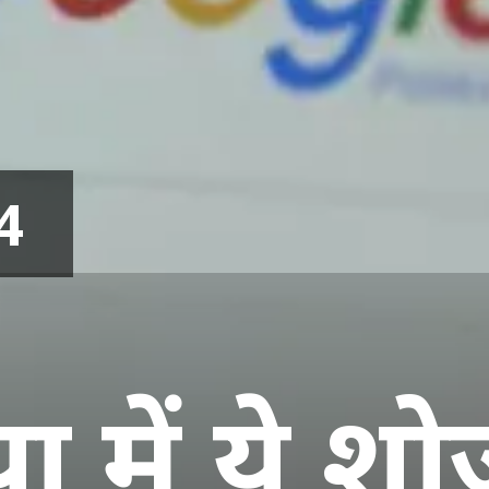
24
या में ये शो