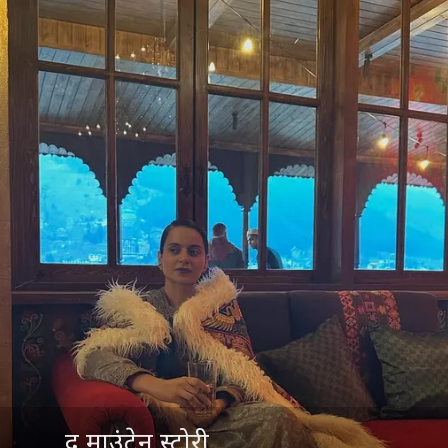
द माउंटेन स्टोरी