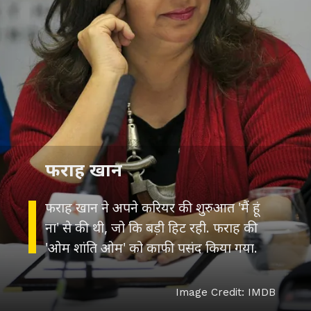
फराह खान
फराह खान ने अपने करियर की शुरुआत 'मैं हूं
ना' से की थी, जो कि बड़ी हिट रही. फराह की
'ओम शांति ओम' को काफी पसंद किया गया.
Image Credit: IMDB