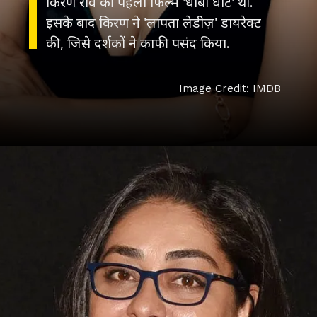
किरण राव की पहली फिल्म 'धोबी घाट' थी.
इसके बाद किरण ने 'लापता लेडीज़' डायरेक्ट
की, जिसे दर्शकों ने काफी पसंद किया.
Image Credit: IMDB