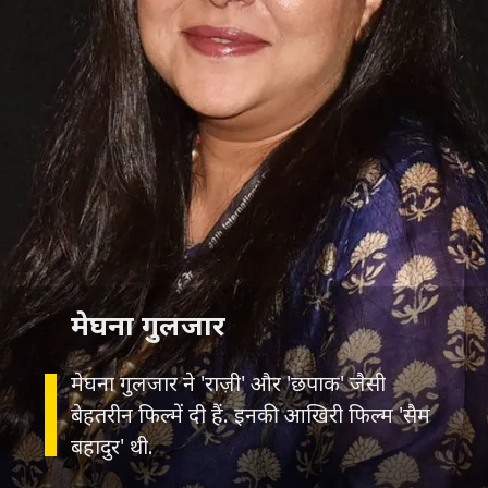
मेघना गुलजार
मेघना गुलजार ने 'राज़ी' और 'छपाक' जैसी
बेहतरीन फिल्में दी हैं. इनकी आखिरी फिल्म 'सैम
बहादुर' थी.