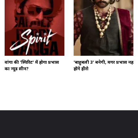
वांगा की 'स्पिरिट' में होगा प्रभास
'बाहुबली 3' बनेगी, मगर प्रभास नहीं
का न्यूड सीन?
होंगे हीरो