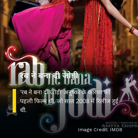
रब ने बना दी जोड़ी
'रब ने बना दी जोड़ी' अनुष्का के करियर की
पहली फिल्म थी. जो साल 2008 में रिलीज हुई
थी.
Image Credit: IMDB