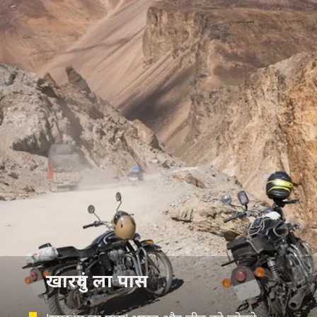
खारदुंग ला पास