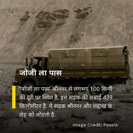
जोजी ला पास
'जोजी ला पास' श्रीनगर से लगभग 100 किमी
की दूरी पर स्थित है. इस सड़क की लंबाई 439
किलोमीटर है. ये सड़क श्रीनगर और लद्दाख के
लेह को जोड़ती है.
Image Credit: Pexels