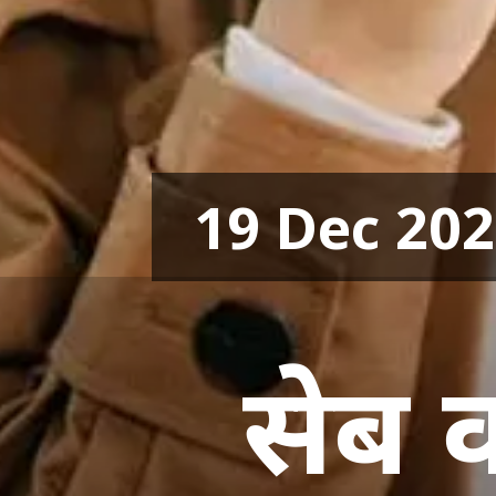
19 Dec 20
सेब क