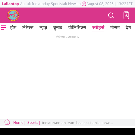
Lallantop
Aajtak
Indiatoday
Sportstak
Newstak
Mumbai Tak
August 08, 2026
Astrotak
|
13:22 IST
होम
लेटेस्ट
न्यूज़
चुनाव
पॉलिटिक्स
स्पोर्ट्स
मौसम
देश
Advertisement
Home
Sports
indian women team beats sri lanka in world cup sports news