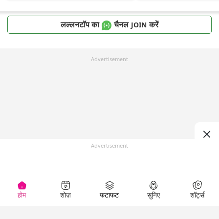
लल्लनटॉप का
चैनल
करें
JOIN
Advertisement
Advertisement
होम
शोज़
फटाफट
सुनिए
शॉर्ट्स