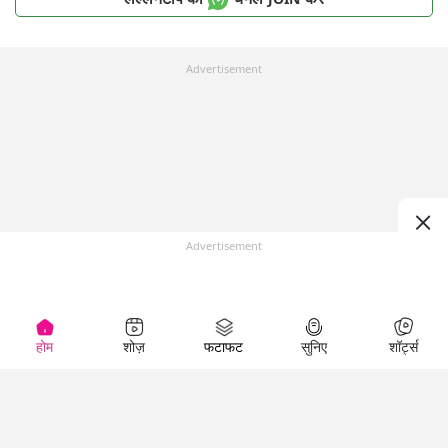
Advertisement
Advertisement
होम
शोज़
फटाफट
सुनिए
शॉर्ट्स
Top Shows
LallanKhas News
Entertainment
News
The Lallantop Show
Hindi Satire & Humor