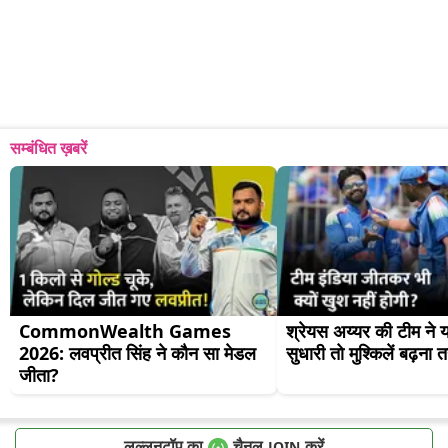
सम्बंधित ख़बरें
CommonWealth Games 
श्रेयस अय्यर की टीम ने य
2026: लवप्रीत सिंह ने कौन सा मेडल 
सुधारी तो मुश्किलें बढ़ना 
जीता?
लल्लनटॉप का
चैनल
करें
JOIN