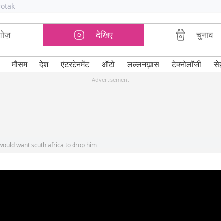
rotak
शोज़
देखिए
चुनाव
मौसम
देश
एंटरटेनमेंट
ऑटो
लल्लनख़ास
टेक्नोलॉजी
से
Advertisement
would want south africa to drop him