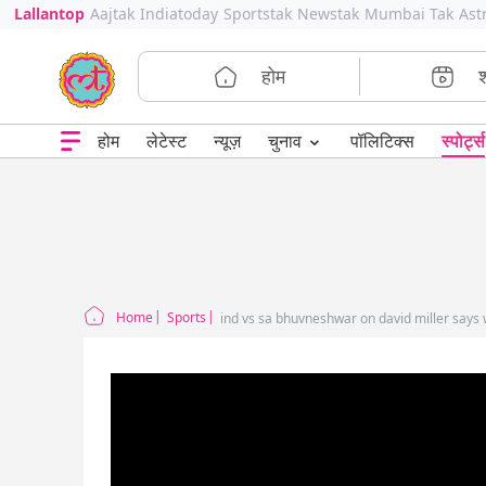
Lallantop
Aajtak
Indiatoday
Sportstak
Newstak
Mumbai Tak
Ast
होम
⌄
चुनाव
होम
लेटेस्ट
न्यूज़
पॉलिटिक्स
स्पोर्ट्स
Home
Sports
ind vs sa bhuvneshwar on david miller says 