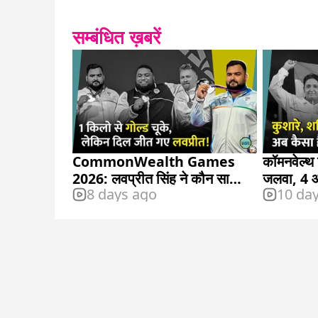
सम्बंधित ख़बरें
CommonWealth Games
कॉमनवेल्थ 
2026: लवप्रीत सिंह ने कौन सा
जलवा, 4 
8 days ago
10 da
मेडल जीता?
टीके पर न