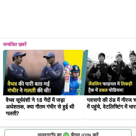
सम्बंधित ख़बरें
वैभव सूर्यवंशी ने 18 गेंदों में जड़ा 
ग्लासगो की ठंड में नीरज 
अर्धशतक, क्या गौतम गंभीर से हुई थी 
में पहुंचे, वेटलिफ्टिंग में
गलती?
लल्लनटॉप का
चैनल
करें
JOIN