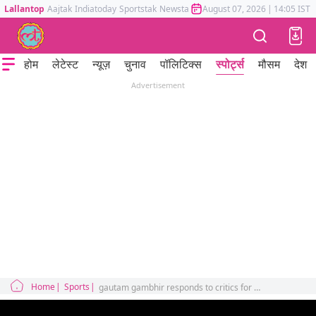
Lallantop
Aajtak
Indiatoday
Sportstak
Newstak
Mumbai Tak
August 07, 2026
Astrotak
|
14:05 IST
होम
लेटेस्ट
न्यूज़
चुनाव
पॉलिटिक्स
स्पोर्ट्स
मौसम
देश
Advertisement
Home
Sports
gautam gambhir responds to critics for working in ipl says he pays for jan rasoi and librarie from his own pocket