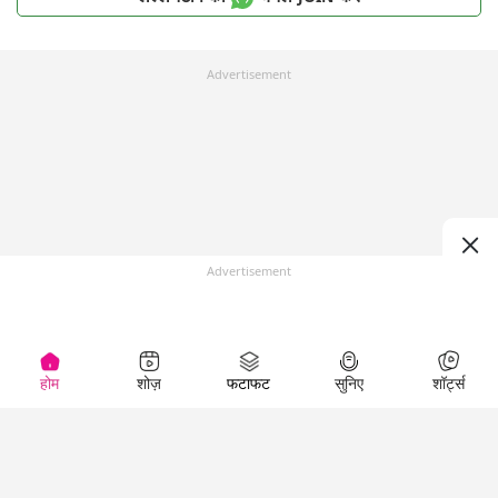
Advertisement
Advertisement
होम
शोज़
फटाफट
सुनिए
शॉर्ट्स
Top Shows
LallanKhas News
Entertainment
News
The Lallantop Show
Hindi Satire & Humor