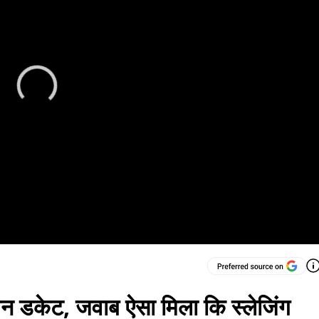
ेन डकेट, जवाब ऐसा मिला कि स्लेजिंग