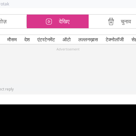
rotak
शोज़
देखिए
चुनाव
मौसम
देश
एंटरटेनमेंट
ऑटो
लल्लनख़ास
टेक्नोलॉजी
से
Advertisement
ect reply