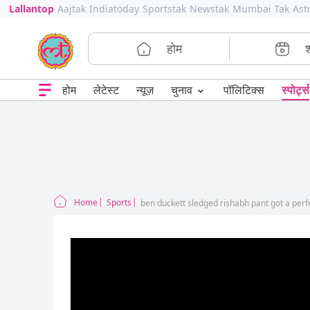
Lallantop
Aajtak
Indiatoday
Sportstak
Newstak
Mumbai Tak
Ast
होम
⌄
चुनाव
होम
लेटेस्ट
न्यूज़
पॉलिटिक्स
स्पोर्ट्स
Home
Sports
ben duckett sledged rishabh pant got a perf