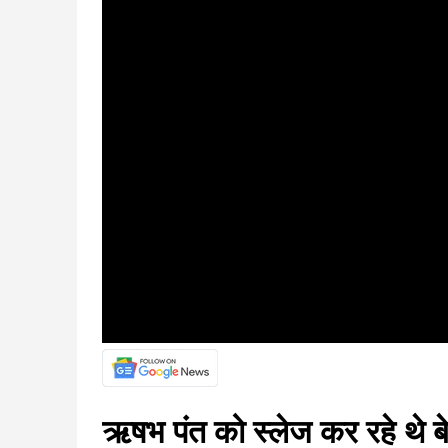
ऋषभ पंत को स्लेज कर रहे थे ब