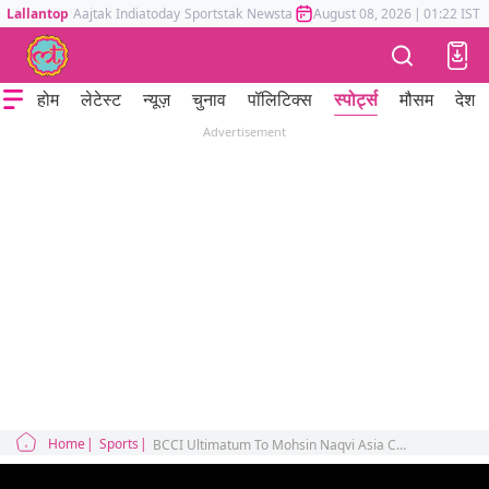
Lallantop
Aajtak
Indiatoday
Sportstak
Newstak
Mumbai Tak
August 08, 2026
Astrotak
|
01:22 IST
होम
लेटेस्ट
न्यूज़
चुनाव
पॉलिटिक्स
स्पोर्ट्स
मौसम
देश
Advertisement
Home
Sports
BCCI Ultimatum To Mohsin Naqvi Asia Cup trophy ICC