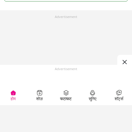
Advertisement
Advertisement
होम
शोज़
फटाफट
सुनिए
शॉर्ट्स
Top Shows
LallanKhas News
Entertainment
News
The Lallantop Show
Hindi Satire & Humor
Duniyadaari
Lallankhas Specials