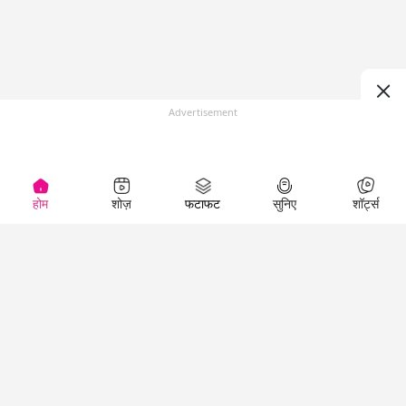
Advertisement
होम
शोज़
फटाफट
सुनिए
शॉर्ट्स
(
)
Top Shows
LallanKhas News
Entertainment
News
The Lallantop Show
Hindi Satire & Humor
Duniyadaari
Lallankhas Specials
Guest in the
Breaking News
Entertainment News
Newsroom
Top Political News
Hindi
Netanagri
Hindi
Top stories Cinema
Lallantop Baithki
Top History News
Entertainment Special
Kharcha Paani
Real Stories News
News
Aasan Bhasha Mein
Latest Political News
Top movies series
Social List
Top Literature News
review
Tarikh
Top Persons News
Latest Entertainment
Sehat
Top Profiles
News