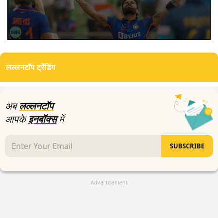
0
seconds
of
लल्लनटॉप ट्रेंडिंग
2
minutes,
22
seconds
अब
लल्लनटॉप
आपके
इनबॉक्स
में
SUBSCRIBE
Advertisement