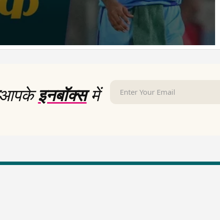
आपके
इनबॉक्स
में
LallanKhas News
Entertainment New
Hindi Satire & Humor
Entertainment News Hindi