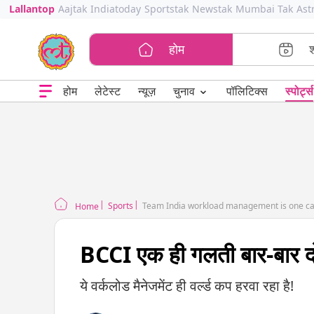
Lallantop
Aajtak
Indiatoday
Sportstak
Newstak
Mumbai Tak
Ast
होम
⌄
चुनाव
होम
लेटेस्ट
न्यूज़
पॉलिटिक्स
स्पोर्ट्स
Sports
Team India workload management is one cau
Home
BCCI एक ही गलती बार-बार दोह
ये वर्कलोड मैनेजमेंट ही वर्ल्ड कप हरवा रहा है!