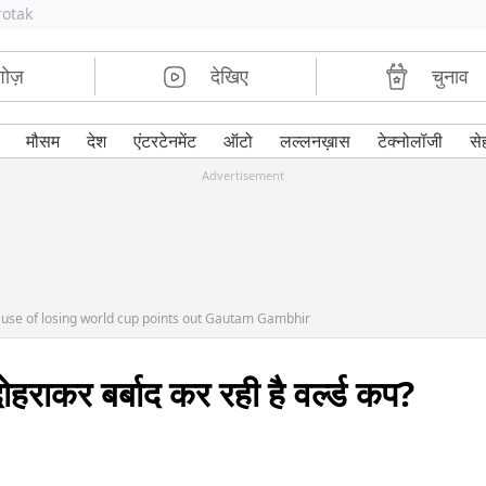
rotak
शोज़
देखिए
चुनाव
मौसम
देश
एंटरटेनमेंट
ऑटो
लल्लनख़ास
टेक्नोलॉजी
से
Advertisement
se of losing world cup points out Gautam Gambhir
राकर बर्बाद कर रही है वर्ल्ड कप?