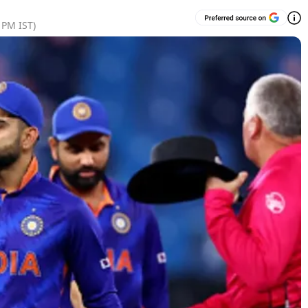
5 PM
IST)