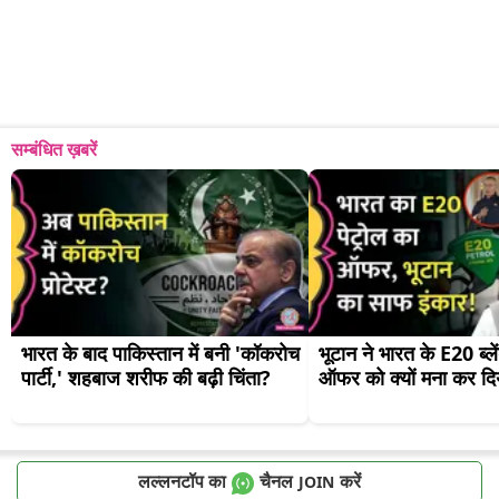
सम्बंधित ख़बरें
भारत के बाद पाकिस्तान में बनी 'कॉकरोच 
भूटान ने भारत के E20 ब्लें
पार्टी,' शहबाज शरीफ की बढ़ी चिंता?
ऑफर को क्यों मना कर दि
लल्लनटॉप का
चैनल
करें
JOIN