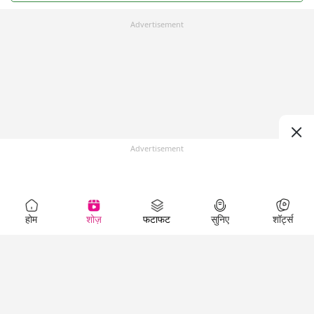
Advertisement
Advertisement
होम
शोज़
फटाफट
सुनिए
शॉर्ट्स
Top Shows
LallanKhas News
Entertainment
News
The Lallantop Show
Hindi Satire & Humor
Duniyadaari
Lallankhas Specials
Guest in the
Breaking News
Entertainment News
Newsroom
Top Political News
Hindi