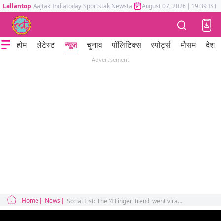
Lallantop
Aajtak
Indiatoday
Sportstak
Newstak
Mumbai Tak
August 07, 2026
Astrotak
|
19:39 IST
होम
लेटेस्ट
न्यूज़
चुनाव
पॉलिटिक्स
स्पोर्ट्स
मौसम
देश
Advertisement
Home
News
Social List: The '4 Finger Trend' went viral on Instagram, people made one of their fingers disappear in reels.