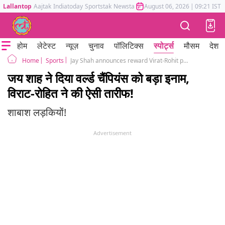
Lallantop
Aajtak
Indiatoday
Sportstak
Newstak
Mumbai Tak
August 06, 2026
Astrotak
|
09:21 IST
होम
लेटेस्ट
न्यूज़
चुनाव
पॉलिटिक्स
स्पोर्ट्स
मौसम
देश
Sports
Jay Shah announces reward Virat-Rohit praises U19 Women's cricket team for winning the World Cup
Home
जय शाह ने दिया वर्ल्ड चैंपियंस को बड़ा इनाम,
विराट-रोहित ने की ऐसी तारीफ!
शाबाश लड़कियों!
Advertisement