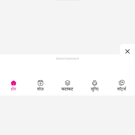
Advertisement
होम
शोज़
फटाफट
सुनिए
शॉर्ट्स
(
)
Top Shows
LallanKhas News
Entertainment
News
The Lallantop Show
Hindi Satire & Humor
Duniyadaari
Lallankhas Specials
Guest in the
Breaking News
Entertainment News
Newsroom
Top Political News
Hindi
Netanagri
Hindi
Top stories Cinema