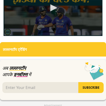
0
seconds
of
लल्लनटॉप ट्रेंडिंग
3
minutes,
11
seconds
अब
लल्लनटॉप
आपके
इनबॉक्स
में
SUBSCRIBE
Advertisement