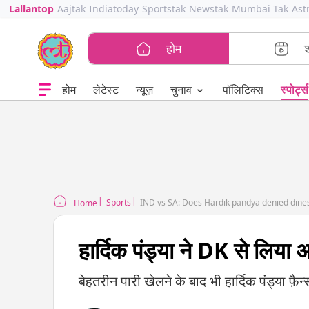
Lallantop
Aajtak
Indiatoday
Sportstak
Newstak
Mumbai Tak
Ast
होम
⌄
चुनाव
होम
लेटेस्ट
न्यूज़
पॉलिटिक्स
स्पोर्ट्स
Sports
IND vs SA: Does Hardik pandya denied dinesh
Home
हार्दिक पंड्या ने DK से लिया
बेहतरीन पारी खेलने के बाद भी हार्दिक पंड्या फ़ैन