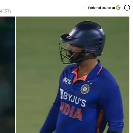
M
IST)