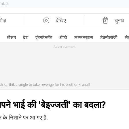
rotak
शोज़
देखिए
चुनाव
मौसम
देश
एंटरटेनमेंट
ऑटो
लल्लनख़ास
टेक्नोलॉजी
से
Advertisement
 karthik a single to take revenge for his brother krunal?
 अपने भाई की 'बेइज्जती' का बदला?
्स के निशाने पर आ गए हैं.