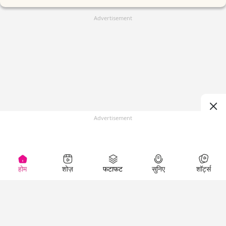
Advertisement
Advertisement
होम
शोज़
फटाफट
सुनिए
शॉर्ट्स
(
)
Top Shows
LallanKhas News
Entertainment
News
The Lallantop Show
Hindi Satire & Humor
Duniyadaari
Lallankhas Specials