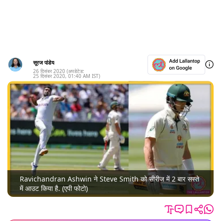
सूरज पांडेय
26 दिसंबर 2020
(अपडेटेड:
25 दिसंबर 2020
,
01:40 AM
IST)
Ravichandran Ashwin ने Steve Smith को सीरीज में 2 बार सस्ते
में आउट किया है. (एपी फोटो)