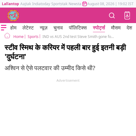
Lallantop
Aajtak
Indiatoday
Sportstak
Newstak
Mumbai Tak
August 08, 2026
Astrotak
|
19:02 IST
होम
लेटेस्ट
न्यूज़
चुनाव
पॉलिटिक्स
स्पोर्ट्स
मौसम
देश
Sports
IND vs AUS 2nd test Steve Smith gone for the duck for the first time vs India thanks to Ravichandran Ashwin
Home
स्टीव स्मिथ के करियर में पहली बार हुई इतनी बड़ी
'दुर्घटना'
अश्विन से ऐसे पलटवार की उम्मीद किसे थी?
Advertisement