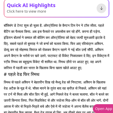
Quick AI Highlights
Click here to view more
बॉक्सिंग डे टेस्ट शुरू हो चुका है. ऑस्ट्रेलिया के कैप्टन टिम पेन ने टॉस जीता. पहले
बैटिंग का फैसला किया. अब इस फैसले पर अफसोस कर रहे होंगे. करना ही पड़ेगा.
इंडियन बोलर्स ने कमाल की बोलिंग कर ऑस्ट्रेलिया को बेहद जल्दी शुरुआती झटके दे
दिए. सबसे पहले तो बुमराह ने जो बर्न्स को चलता किया. फिर आए रविचंद्रन अश्विन.
डेब्यू कर रहे मोहम्मद सिराज को रोककर कैप्टन रहाणे ने नई बॉल उन्हें सौंपी. अश्विन
अपने कैप्टन के भरोसे पर खरे उतरे. फटाफट दो विकेट निकालकर दे दिए. इन विकेट्स में
स्टीव स्मिथ का बहुमूल्य विकेट भी शामिल था. स्मिथ ज़ीरो पर आउट हुए. वह अपने
करियर में पहली बार भारत के खिलाफ बिना खाता खोले आउट हुए.
# पहले वेड फिर स्मिथ
स्मिथ से पहले अश्विन ने बेहतरीन दिख रहे मैथ्यू वेड को निपटाया. अश्विन के खिलाफ
वेड अटैक के मूड में थे. चौका मारने के तुरंत बाद वह क्रीज़ से निकले. अश्विन को यहां
पर टर्न भी मिला और बॉल डिप भी हुई. आगे निकले वेड ने बल्ला चलाया. बॉल ने बल्ले का
ऊपरी किनारा लिया. गिल मिडविकेट से और जडेजा मिड-ऑन से बॉल की ओर भागे. दोनों
आपस में जोर से भिड़ते-भिड़ते बचे और ऐसे में भी जडेजा ने अपना बैलेंस बरकरार रखते
Open App
हुए बेहतरीन कैच लपका. मैथ्यू वेड वापस हो लिए. अब तीसरे नंबर पर आए स्टीव स्मिथ