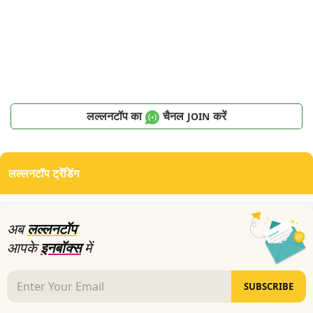
लल्लनटॉप का
चैनल
करें
JOIN
लल्लनटॉप ट्रेंडिंग
अब
लल्लनटॉप
आपके
इनबॉक्स
में
SUBSCRIBE