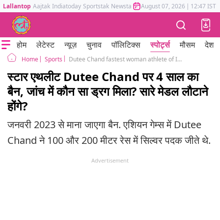
Lallantop
Aajtak
Indiatoday
Sportstak
Newstak
Mumbai Tak
August 07, 2026
Astrotak
|
12:47 IST
होम
लेटेस्ट
न्यूज़
चुनाव
पॉलिटिक्स
स्पोर्ट्स
मौसम
देश
Sports
Dutee Chand fastest woman athlete of India gets 4 years dope ban
Home
स्टार एथलीट Dutee Chand पर 4 साल का
बैन, जांच में कौन सा ड्रग मिला? सारे मेडल लौटाने
होंगे?
जनवरी 2023 से माना जाएगा बैन. एशियन गेम्स में Dutee
Chand ने 100 और 200 मीटर रेस में सिल्वर पदक जीते थे.
Advertisement