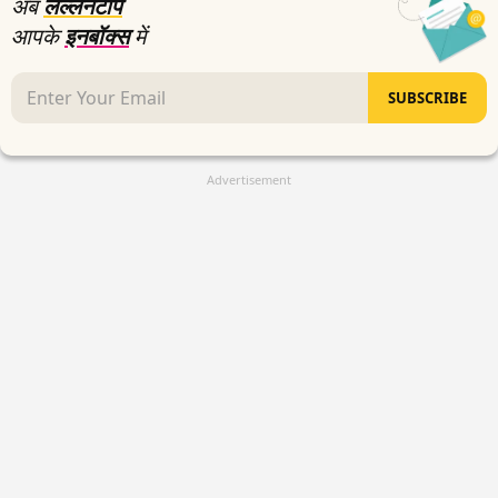
अब
लल्लनटॉप
आपके
इनबॉक्स
में
SUBSCRIBE
Advertisement