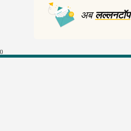
अब
लल्लनटॉप
(
)
Top Shows
The Lallantop Show
Duniyadaari
Guest in the Newsroom
Netanagri
Lallantop Baithki
Kharcha Paani
Social Media
Aasan Bhasha Mein
Social List
Tarikh