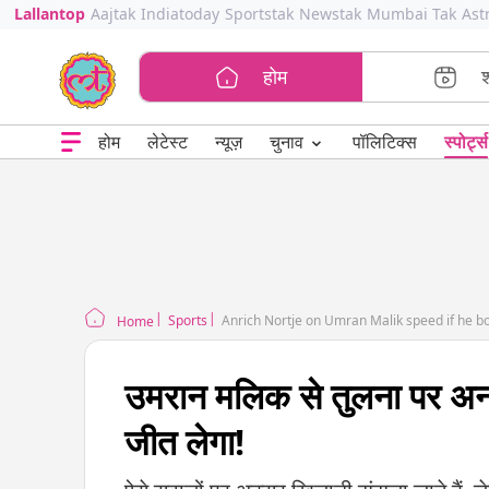
Lallantop
Aajtak
Indiatoday
Sportstak
Newstak
Mumbai Tak
Ast
होम
⌄
चुनाव
होम
लेटेस्ट
न्यूज़
पॉलिटिक्स
स्पोर्ट्स
Sports
Anrich Nortje on Umran Malik speed if he bo
Home
उमरान मलिक से तुलना पर अनर
जीत लेगा!