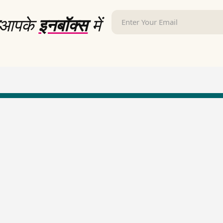
आपके
इनबॉक्स
में
LallanKhas News
Entertainment New
Hindi Satire & Humor
Entertainment News Hindi
Lallankhas Specials
Top stories Cinema
Breaking News
Entertainment Special New
Top Political News Hindi
Top movies series review
Top History News
Latest Entertainment News
Real Stories News
Latest Political News
Top Literature News
Top Persons News