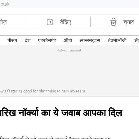
rotak
शोज़
देखिए
चुनाव
मौसम
देश
एंटरटेनमेंट
ऑटो
लल्लनख़ास
टेक्नोलॉजी
से
Advertisement
wls faster its good for him trying to help my team
िख नॉर्क्या का ये जवाब आपका दिल